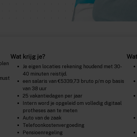
Wat krijg je?
Wat
olen
Je eigen locaties rekening houdend met 30-
40 minuten reistijd.
 must
een salaris van €5339,73 bruto p/m op basis
van 38 uur
25 vakantiedagen per jaar
Intern word je opgeleid om volledig digitaal
protheses aan te meten
Auto van de zaak
Telefoonkostenvergoeding
Pensioenregeling