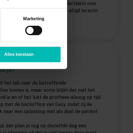
g je met de desbetreffende tandarts(en) over
 worden. Bij vragen kun je ook altijd terecht
Marketing
Alles toestaan
 lab, is niet op tijd
oe je?”
t het lab naar de betreffende
les binnen is, maar soms blijkt dat niet het
nd is en of het lukt de prothese alsnog op tijd
 op met de backoffice van Eezy zodat zij de
ek naar een oplossing met als doel de patiënt
d, dan plan je nog op diezelfde dag een
 je planning, of dat je wat langer door moet