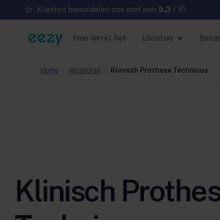
Klanten beoordelen ons met een
9.3
/ 10
Hoe werkt het
Locaties
Beha
Home
/
Vacatures
/
Klinisch Prothese Technicus
Klinisch Prothe