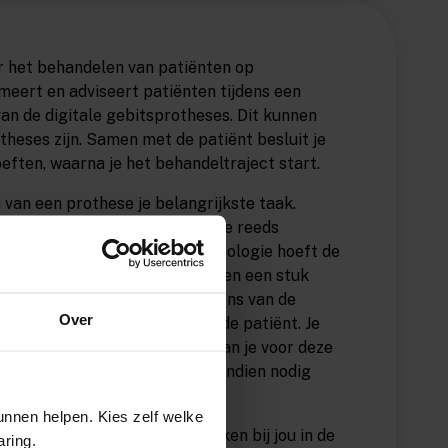
or het behandelen van patiënten op
rmeert en adviseert patiënten tijdens een
an de digitale gebitsprotheses. Dit kunnen
theses zijn. Samen met de patiënt besluit je
ften, waarna je het behandeltraject start.
van een prothese je belangrijkste taak.
mee je de mond, het gebit of de reeds
aart brengt. Dankzij deze technologie hoeft de
iaal, wat deze vorm van aanmeten een stuk
en kopieprothese alles naar wens van de
Over
g de definitieve prothese bij de patiënt. Je
 elkaar aansluit. Eventueel plan je voor deze
rothese gepast kan worden en indien nodig
nnen helpen. Kies zelf welke
 aangesloten tandartspraktijken bij jou in de
aring.