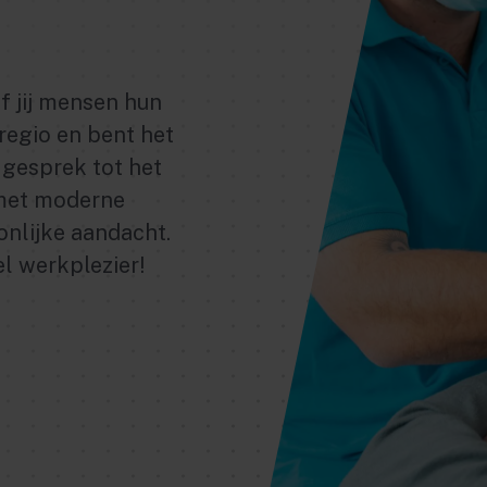
f jij mensen hun
 regio en bent het
e gesprek tot het
 met moderne
onlijke aandacht.
el werkplezier!