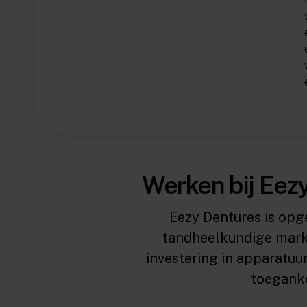
Werken bij Eez
Eezy Dentures is opge
tandheelkundige markt
investering in apparatuu
toeganke