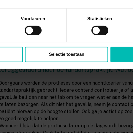
buurt, waar je zelfstandig te werk gaat. Indien nodig overle
bijvoorbeeld behandelingen die door hen uitgevoerd dienen te
bij je collega’s.
Voorkeuren
Statistieken
Selectie toestaan
“Een prothese die gerepareerd zou worden in het
teruggestuurd naar de tandartspraktijk. Wat d
Doorgaans worden de protheses door een nachtkoerier vanui
tandartspraktijk gebracht. Iedere ochtend controleer je of al
geval. Je belt dan naar het lab om te vragen wat er aan de ha
te laten bezorgen. Als dit niet het geval is, neem je contact
patiënt hiervan op de hoogte stellen. Ook ga je actief op zo
zo goed mogelijk te helpen.
Wanneer blijkt dat de prothese later op de dag wordt bezorg
nieuwe afspraak in. Vaak betekent dit dat je moet schuiven in