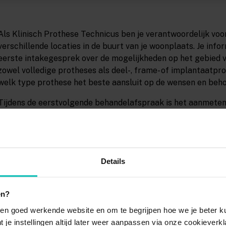
Als Klinisch Prothese Technicus ben je verantwoordelijk vo
verschillende locaties in de buurt van je woonplaats. Je info
eerste intakegesprek over de mogelijkheden op het gebied v
zowel volledige protheses als deel-, frame- of implantaatpro
welk type prothese het beste aansluit op de wensen en behoe
Tijdens de eerstvolgende behandelafspraak is het aanmeten 
Hierbij maak je gebruik van een speciale mondscanner, waar
bestaande prothese van de patiënt tot in detail digitaal in k
patiënt niet meer te happen in een volle lepel afdrukmater
prettiger maakt. Ook komt het voor dat je met behulp van e
Details
patiënt aanpast. Vervolgens plaats je in een derde behandelin
zet dan de constructie vast en zorgt ervoor dat alles goed op
plaatsing een extra afspraak in met de patiënt, waarin de p
en?
tussentijds kan worden aangepast.
en goed werkende website en om te begrijpen hoe we je beter ku
Doorgaans werk je iedere dag in één van de bij Eezy Dentures
t je instellingen altijd later weer aanpassen via onze cookieverkl