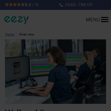
9.3
/ 10
0348 – 788 131
Home
/
Over ons