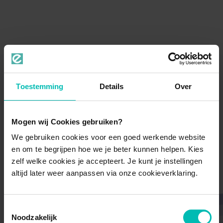
Toestemming
Details
Over
Een kijkje in het eezy lab
Via de pijltjes krijg je een beeld van ons kunstgebit
Mogen wij Cookies gebruiken?
laboratorium in Woerden.
We gebruiken cookies voor een goed werkende website
en om te begrijpen hoe we je beter kunnen helpen. Kies
zelf welke cookies je accepteert. Je kunt je instellingen
altijd later weer aanpassen via onze cookieverklaring.
Toestemmingsselectie
Noodzakelijk