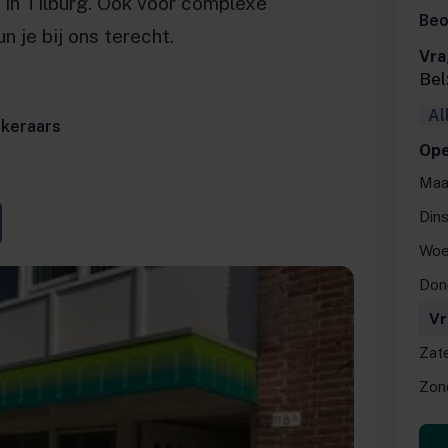
e in Tilburg. Ook voor complexe
Beo
 je bij ons terecht.
Vra
Bel
Al
ekeraars
Ope
Maa
Din
Woe
Don
Vr
Zat
Zon