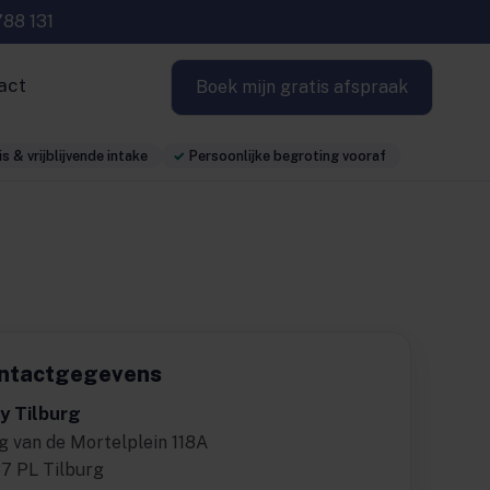
788 131
act
Boek mijn gratis afspraak
s & vrijblijvende intake
Persoonlijke begroting vooraf
ntactgegevens
y Tilburg
g van de Mortelplein 118A
7 PL Tilburg