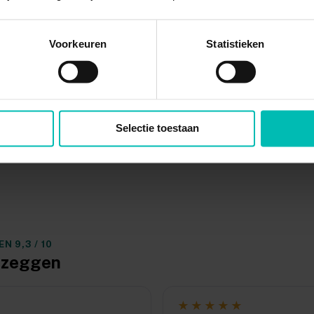
gverzekering?
Voorkeuren
Statistieken
 te krijgen?
Selectie toestaan
 9,3 / 10
y zeggen
★★★★★