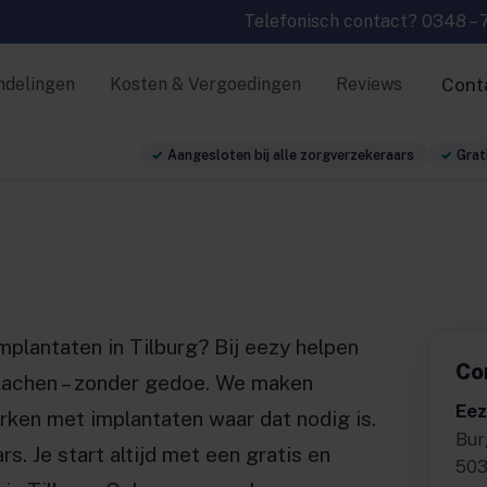
Telefonisch contact?
0348 – 
ndelingen
Kosten & Vergoedingen
Reviews
Cont
Aangesloten bij alle zorgverzekeraars
Grati
mplantaten in Tilburg? Bij eezy helpen
Co
 lachen – zonder gedoe. We maken
Eez
ken met implantaten waar dat nodig is.
Bur
rs. Je start altijd met een gratis en
503