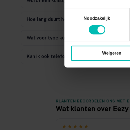
Wordt een kunstgebit vergoed door mijn zor
Toestemmingsselectie
Noodzakelijk
Hoe lang duurt het om mijn nieuwe kunstgebit
Wat voor type kunstgebit bieden jullie aan?
Weigeren
Kan ik ook telefonisch contact opnemen?
KLANTEN BEOORDELEN ONS MET EEN
Wat klanten over Eez
★★★★★