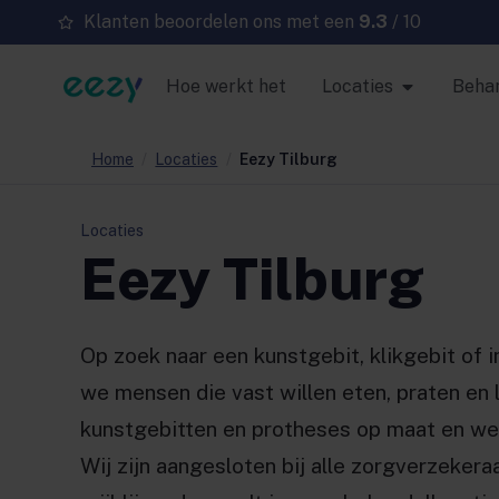
Klanten beoordelen ons met een
9.3
/ 10
Hoe werkt het
Locaties
Beha
Home
/
Locaties
/
Eezy Tilburg
Locaties
Eezy Tilburg
Op zoek naar een kunstgebit, klikgebit of i
we mensen die vast willen eten, praten en
kunstgebitten en protheses op maat en wer
Wij zijn aangesloten bij alle zorgverzekeraa