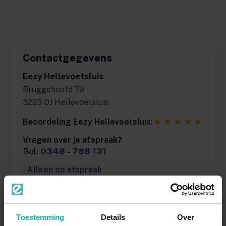
Contactgegevens
Eezy Hellevoetsluis
Bruggehoofd 78
3223 DJ Hellevoetsluis
★★★★★
Beoordeling Eezy Hellevoetsluis:
Vragen over je afspraak?
Bel:
0348 - 788 131
Alleen op afspraak
Openingstijden
(alleen op afspraak)
Maandag
Gesloten
Toestemming
Details
Over
Dinsdag
08:00 - 16:30