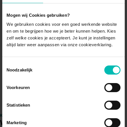
Woensdag
Gesloten
Mogen wij Cookies gebruiken?
Donderdag
Gesloten
We gebruiken cookies voor een goed werkende website
Vrijdag
Gesloten
en om te begrijpen hoe we je beter kunnen helpen. Kies
Zaterdag
Gesloten
zelf welke cookies je accepteert. Je kunt je instellingen
altijd later weer aanpassen via onze cookieverklaring.
Zondag
Gesloten
Afspraak maken
Toestemmingsselectie
Noodzakelijk
Route
Voorkeuren
Statistieken
KLANTEN BEOORDELEN ONS MET EEN 9,3 / 10
Wat klanten over Eezy zeggen
Marketing