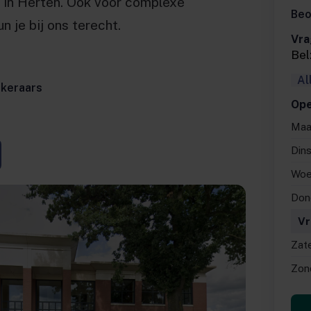
ie in Herten. Ook voor complexe
Beo
 je bij ons terecht.
Vra
Bel
Al
ekeraars
Ope
Maa
Din
Woe
Don
Vr
Zat
Zon