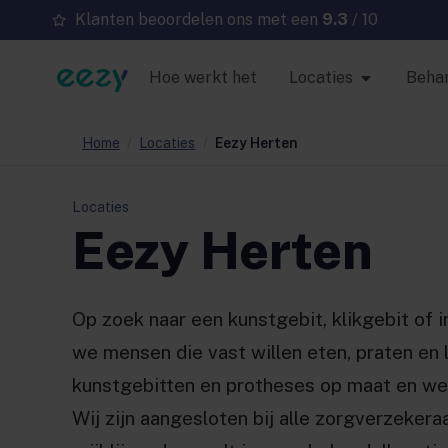
Klanten beoordelen ons met een
9.3
/ 10
Hoe werkt het
Locaties
Beha
Home
/
Locaties
/
Eezy Herten
Locaties
Eezy Herten
Op zoek naar een kunstgebit, klikgebit of 
we mensen die vast willen eten, praten en
kunstgebitten en protheses op maat en wer
Wij zijn aangesloten bij alle zorgverzekeraa