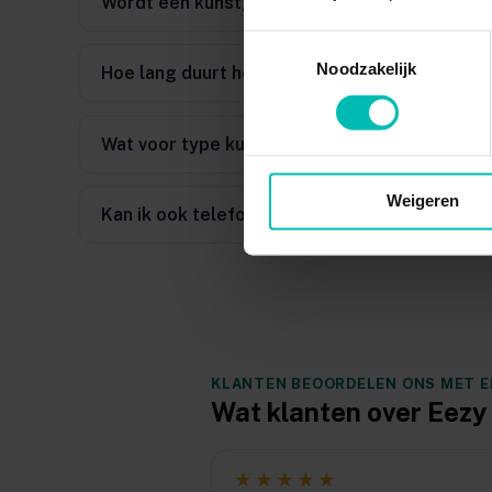
Wordt een kunstgebit vergoed door mijn zor
Toestemmingsselectie
Noodzakelijk
Hoe lang duurt het om mijn nieuwe kunstgebit
Wat voor type kunstgebit bieden jullie aan?
Weigeren
Kan ik ook telefonisch contact opnemen?
KLANTEN BEOORDELEN ONS MET EEN
Wat klanten over Eez
★★★★★