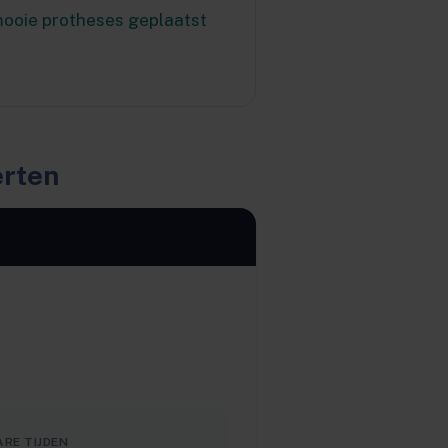
mooie protheses geplaatst
erten
RE TIJDEN