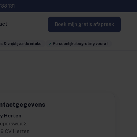
788 131
act
Boek mijn gratis afspraak
s & vrijblijvende intake
Persoonlijke begroting vooraf
ntactgegevens
y Herten
epersweg 2
9 CV Herten