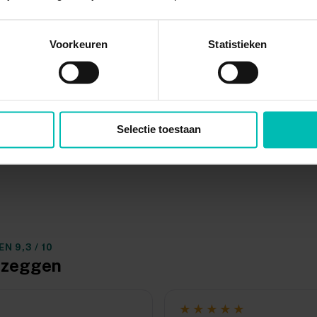
gverzekering?
Voorkeuren
Statistieken
 te krijgen?
Selectie toestaan
 9,3 / 10
y zeggen
★★★★★