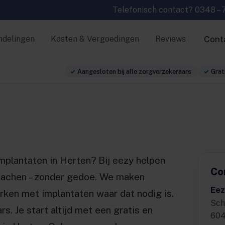
Telefonisch contact?
0348 – 
ndelingen
Kosten & Vergoedingen
Reviews
Cont
Aangesloten bij alle zorgverzekeraars
Grati
implantaten in Herten? Bij eezy helpen
Co
 lachen – zonder gedoe. We maken
Eez
ken met implantaten waar dat nodig is.
Sch
rs. Je start altijd met een gratis en
604