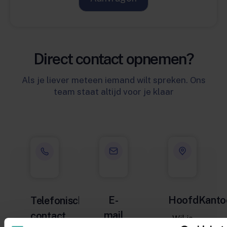
Direct contact opnemen?
Als je liever meteen iemand wilt spreken. Ons
team staat altijd voor je klaar
E-
HoofdKanto
Telefonisch
mail
contact
Wil je