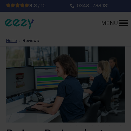
9.3
/ 10
0348 – 788 131
Home
/
Reviews