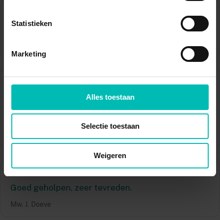
★★★★★
Statistieken
Hij heeft me heel fijn behandeld
Dhr. H.W.F. Hawinkels
Marketing
★★★★★
Er werd naar mij geluisterd, en bij misverstanden
Alles toestaan
werd er gelijk gezocht naar een passende
oplossing!
Selectie toestaan
Mw. F. Philippi
Weigeren
★★★★★
Goed geholpen, zeer tevreden.
Mw. J. Doeve