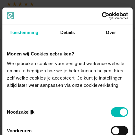
★★★★★
Ik zou Sam en Eezy iedereen aanraden.
Dhr. H. Romijn
Toestemming
Details
Over
★★★★★
Mogen wij Cookies gebruiken?
Prettig, veel contact, gaf me zelfvertrouwen
We gebruiken cookies voor een goed werkende website
Mw. J.D.A. Janssen
en om te begrijpen hoe we je beter kunnen helpen. Kies
zelf welke cookies je accepteert. Je kunt je instellingen
altijd later weer aanpassen via onze cookieverklaring.
★★★★★
Ondanks dat de behandeling langer duurde dan
verwachtte, vond ik het niet echt vervelend!
Toestemmingsselectie
Correct en zeer vriendelijk bejegend!
Noodzakelijk
Mw. E. Baudoin
Voorkeuren