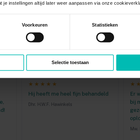
Dhr. Janssens
t je instellingen altijd later weer aanpassen via onze cookieverkl
Voorkeuren
Statistieken
★★★★★
★
.
Ik zou Sam en Eezy iedereen
Pret
aanraden.
zel
Dhr. H. Romijn
Mw. 
Selectie toestaan
★★★★★
★
Hij heeft me heel fijn behandeld
Er w
e,
bij 
Dhr. H.W.F. Hawinkels
nd!
gez
opl
Mw. F