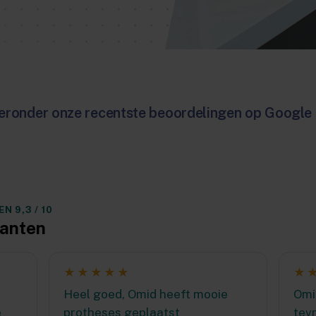
ieronder onze recentste beoordelingen op Google
 9,3 / 10
lanten
★★★★★
★
Heel goed, Omid heeft mooie
Omi
e
protheses geplaatst
tev