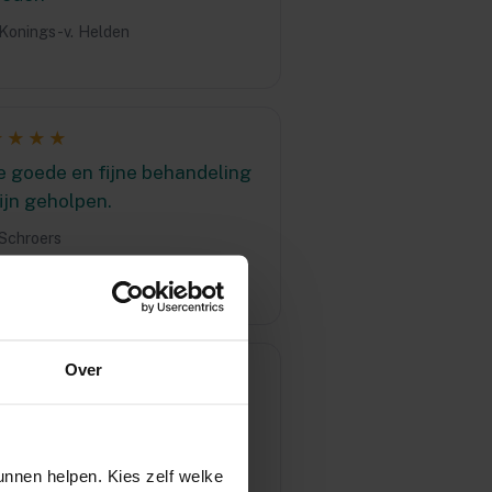
Konings-v. Helden
★★★★
e goede en fijne behandeling
ijn geholpen.
Schroers
Over
★★★★
d heeft een mooie prothese
aakt, zeer goed
A. Boots
nnen helpen. Kies zelf welke