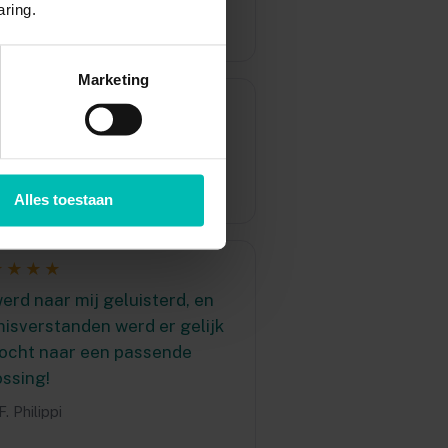
aring.
Marketing
★★★★
tig, veel contact, gaf me
fvertrouwen
J.D.A. Janssen
Alles toestaan
★★★★
erd naar mij geluisterd, en
misverstanden werd er gelijk
ocht naar een passende
ossing!
. Philippi