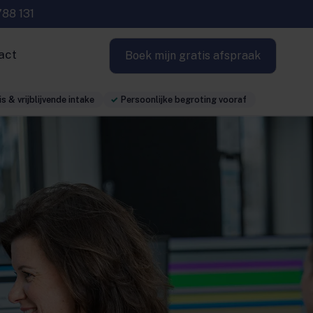
788 131
act
Boek mijn gratis afspraak
s & vrijblijvende intake
Persoonlijke begroting vooraf