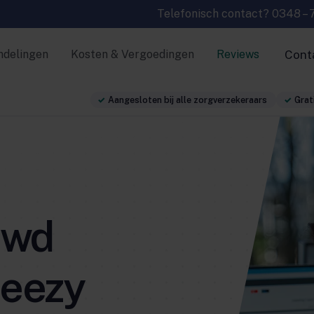
Telefonisch contact?
0348 – 
ndelingen
Kosten & Vergoedingen
Reviews
Cont
Aangesloten bij alle zorgverzekeraars
Grati
uwd
 eezy