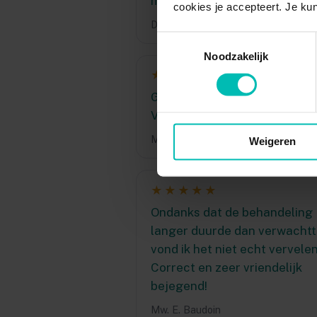
mag er zijn.
cookies je accepteert. Je kun
Dhr. Gupffert
Toestemmingsselectie
Noodzakelijk
★★★★★
Goed. Fijn. Heel goed gegaan
Voelde mij op mijn gemak.
Mw. M.B.H. Werst
Weigeren
★★★★★
Ondanks dat de behandeling
langer duurde dan verwachtt
vond ik het niet echt vervele
Correct en zeer vriendelijk
bejegend!
Mw. E. Baudoin