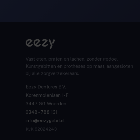
Vast eten, praten en lachen, zonder gedoe.
Kunstgebitten en protheses op maat, aangesloten
bij alle zorgverzekeraars.
Eezy Dentures B.V.
Korenmolenlaan 1-F
3447 GG Woerden
0348 - 788 131
info@eezygebit.nl
KvK 82024243