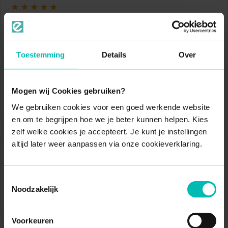
★★★★★
Ik zou Sam en Eezy iedereen aanraden.
Dhr. H. Romijn
Toestemming
Details
Over
★★★★★
Mogen wij Cookies gebruiken?
Prettig, veel contact, gaf me zelfvertrouwen
We gebruiken cookies voor een goed werkende website
Mw. J.D.A. Janssen
en om te begrijpen hoe we je beter kunnen helpen. Kies
zelf welke cookies je accepteert. Je kunt je instellingen
altijd later weer aanpassen via onze cookieverklaring.
★★★★★
Ondanks dat de behandeling langer duurde dan
verwachtte, vond ik het niet echt vervelend!
Toestemmingsselectie
Correct en zeer vriendelijk bejegend!
Noodzakelijk
Mw. E. Baudoin
Voorkeuren