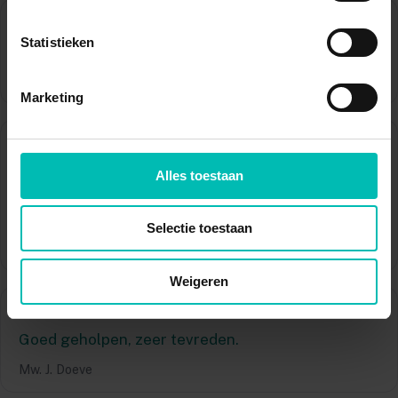
★★★★★
Statistieken
Hij heeft me heel fijn behandeld
Dhr. H.W.F. Hawinkels
Marketing
★★★★★
Er werd naar mij geluisterd, en bij misverstanden
Alles toestaan
werd er gelijk gezocht naar een passende
oplossing!
Selectie toestaan
Mw. F. Philippi
Weigeren
★★★★★
Goed geholpen, zeer tevreden.
Mw. J. Doeve