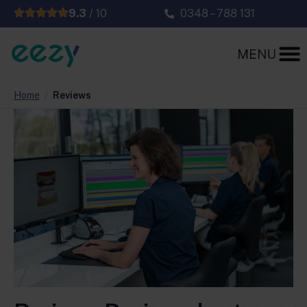
9.3
/ 10
0348 – 788 131
Home
/
Reviews