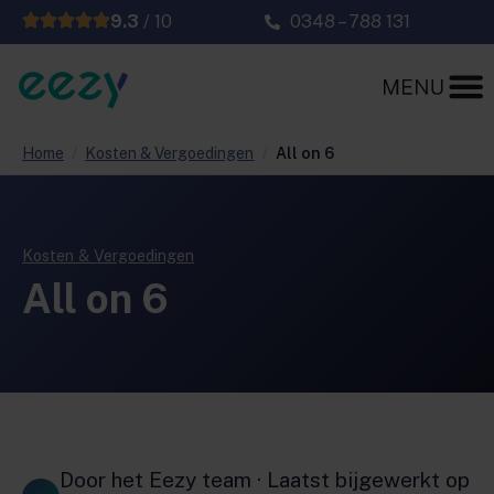
9.3
/ 10
0348 – 788 131
Home
/
Kosten & Vergoedingen
/
All on 6
Kosten & Vergoedingen
All on 6
Door het Eezy team · Laatst bijgewerkt op