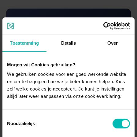
Benieuwd of All-on-4 of All-on-6 bij jouw
kaak past?
Toestemming
Details
Over
Plan een gratis intake
Mogen wij Cookies gebruiken?
We gebruiken cookies voor een goed werkende website
en om te begrijpen hoe we je beter kunnen helpen. Kies
Wat beïnvloedt de prijs van All-on-
zelf welke cookies je accepteert. Je kunt je instellingen
6?
altijd later weer aanpassen via onze cookieverklaring.
Bestaande implantaten:
staan er al
geschikte implantaten, dan vervalt het
Toestemmingsselectie
Noodzakelijk
duurste deel van het traject.