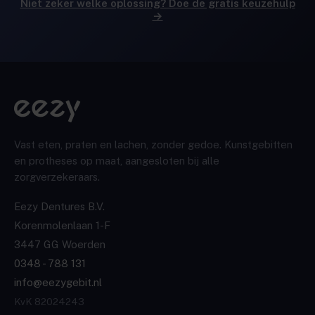
Niet zeker welke oplossing? Doe de gratis keuzehulp
→
Vast eten, praten en lachen, zonder gedoe. Kunstgebitten
en protheses op maat, aangesloten bij alle
zorgverzekeraars.
Eezy Dentures B.V.
Korenmolenlaan 1-F
3447 GG Woerden
0348 - 788 131
info@eezygebit.nl
KvK 82024243