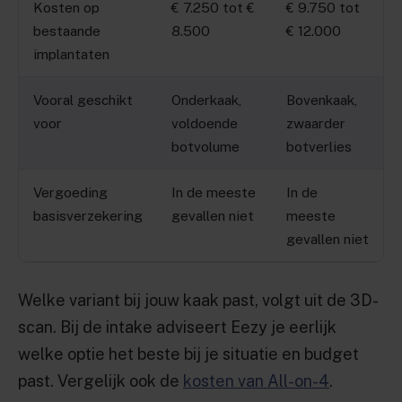
Kosten op
€ 7.250 tot €
€ 9.750 tot
bestaande
8.500
€ 12.000
implantaten
Vooral geschikt
Onderkaak,
Bovenkaak,
voor
voldoende
zwaarder
botvolume
botverlies
Vergoeding
In de meeste
In de
basisverzekering
gevallen niet
meeste
gevallen niet
Welke variant bij jouw kaak past, volgt uit de 3D-
scan. Bij de intake adviseert Eezy je eerlijk
welke optie het beste bij je situatie en budget
past. Vergelijk ook de
kosten van All-on-4
.