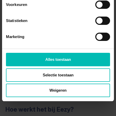
Materiaalkeuze:
het materiaal van de brug
Voorkeuren
bepaalt een groot deel van de bandbreedte in
de richtprijzen.
Statistieken
Botvolume:
onvoldoende kaakbot betekent
botopbouw en dus extra kosten die niet
Marketing
worden vergoed.
Praktijk en regio:
de tandheelkundige
Alles toestaan
tarieven zijn vastgesteld door de
Nederlandse Zorgautoriteit (NZa), maar
Selectie toestaan
techniek- en materiaalkosten zijn vrij. Vraag
daarom altijd een gespecificeerde begroting
Weigeren
op.
Hoe werkt het bij Eezy?